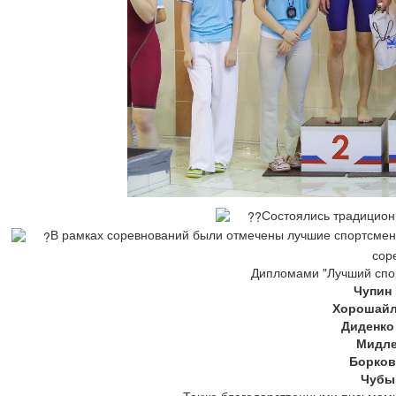
Состоялись традицио
В рамках соревнований были отмечены лучшие спортсмены
сор
Дипломами "Лучший спор
Чупин
Хорошайл
Диденко
Мидле
Борков
Чубы
Также благодарственными письмами