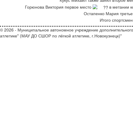
Кукус Михаил также занял второе м
Горюнова Виктория первое место
в метании к
Остапенко Мария треть
Итого спортсмен
© 2026 - Муниципальное автономное учреждение дополнительного
атлетике" (МАУ ДО СШОР по лёгкой атлетике, г.Новокузнецк)"