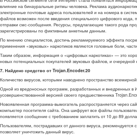
В Российском сегменте сети Интернет стала появляться информац
влияние на бинауральные ритмы человека. Реклама аудионаркоти
электронные почтовые адреса пользователей и на номера в систе
файлов возможен после введения специального цифрового кода, п
отправки смс-сообщения. Ресурсы, предлагающие такого рода пр
зарегистрированы по фиктивным анкетным данным.
По мнению специалистов, достичь рекламируемого эффекта посре
применения «звуковых» наркотиков являются головные боли, части
Таким образом, информация о «цифровых наркотиках» — это хор
новых потенциальных покупателей звуковых файлов, и очередной
7. Найдено средство от Trojan.Encoder.20
Количество вирусов, которыми наводнено пространство всемирной
Одной из вредоносных программ, разработанных и внедренных в Ин
усовершенствованной версией своего предшественника Trojan.Enco
Новоявленная программа-вымогатель распространяется через сай
компьютер посетителя сайта. Она шифрует все файлы пользовател
появляется сообщение с требованием заплатить от 10 до 89 дол
Пользователям, пострадавших от данного вируса, рекомендуется с
позволяет уничтожить данный вирус.