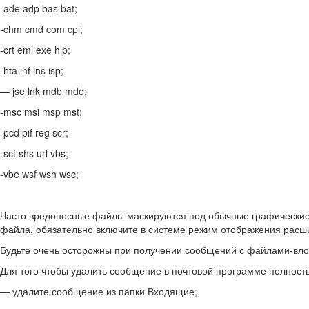
-ade adp bas bat;
-chm cmd com cpl;
-crt eml exe hlp;
-hta inf ins isp;
— jse lnk mdb mde;
-msc msi msp mst;
-pcd pif reg scr;
-sct shs url vbs;
-vbe wsf wsh wsc;
Часто вредоносные файлы маскируются под обычные графические,
файла, обязательно включите в системе режим отображения расш
Будьте очень осторожны при получении сообщений с файлами-вл
Для того чтобы удалить сообщение в почтовой программе полност
— удалите сообщение из папки Входящие;