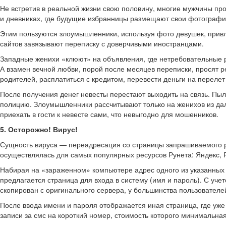
Не встретив в реальной жизни свою половину, многие мужчины про
и дневниках, где будущие избранницы размещают свои фотографи
Этим пользуются злоумышленники, используя фото девушек, привл
сайтов завязывают переписку с доверчивыми иностранцами.
Западные женихи «клюют» на объявления, где нетребовательные р
А взамен вечной любви, порой после месяцев переписки, просят
родителей, расплатиться с кредитом, перевести деньги на перелет 
После получения денег невесты перестают выходить на связь. Пыл
полицию. Злоумышленники рассчитывают только на женихов из дал
приехать в гости к невесте сами, что невыгодно для мошенников.
5. Осторожно! Вирус!
Сущность вируса — переадресация со страницы запрашиваемого 
осуществлялась для самых популярных ресурсов Рунета: Яндекс, 
Набирая на «зараженном» компьютере адрес одного из указанных 
предлагается страница для входа в систему (имя и пароль). С учет
скопирован с оригинального сервера, у большинства пользователе
После ввода имени и пароля отображается иная страница, где уж
записи за смс на короткий номер, стоимость которого минимальна