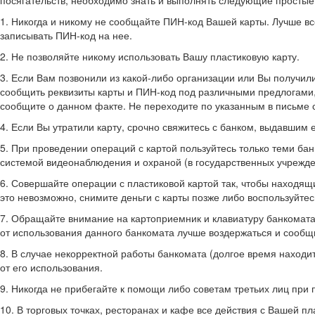
посягательств, необходимо знать и выполнять следующие простые
1. Никогда и никому не сообщайте ПИН-код Вашей карты. Лучше все
записывать ПИН-код на нее.
2. Не позволяйте никому использовать Вашу пластиковую карту.
3. Если Вам позвонили из какой-либо организации или Вы получили
сообщить реквизиты карты и ПИН-код под различными предлогами,
сообщите о данном факте. Не переходите по указанным в письме с
4. Если Вы утратили карту, срочно свяжитесь с банком, выдавшим 
5. При проведении операций с картой пользуйтесь только теми б
системой видеонаблюдения и охраной (в государственных учреждени
6. Совершайте операции с пластиковой картой так, чтобы находя
это невозможно, снимите деньги с карты позже либо воспользуйте
7. Обращайте внимание на картоприемник и клавиатуру банкомата
от использования данного банкомата лучше воздержаться и сообщ
8. В случае некорректной работы банкомата (долгое время находи
от его использования.
9. Никогда не прибегайте к помощи либо советам третьих лиц при 
10. В торговых точках, ресторанах и кафе все действия с Вашей п