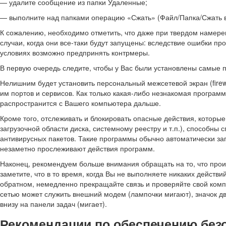
— удалите сообщение из папки Удаленные;
— выполните над папками операцию «Сжать» (Файл/Папка/Сжать в
К сожалению, необходимо отметить, что даже при твердом намер
случаи, когда они все-таки будут запущены: вследствие ошибки п
условиях возможно предпринять контрмеры.
В первую очередь следите, чтобы у Вас были установлены самые 
Нелишним будет установить персональный межсетевой экран (firew
им портов и сервисов. Как только какая-либо незнакомая программ
распространится с Вашего компьютера дальше.
Кроме того, отслеживать и блокировать опасные действия, котор
загрузочной области диска, системному реестру и т.п.), способн
антивирусных пакетов. Такие программы обычно автоматически за
незаметно прослеживают действия программ.
Наконец, рекомендуем больше внимания обращать на то, что прои
заметите, что в то время, когда Вы не выполняете никаких действи
обратном, немедленно прекращайте связь и проверяйте свой ком
сетью может служить внешний модем (лампочки мигают), значок д
внизу на панели задач (мигает).
Рекомендации по обеспечению безо