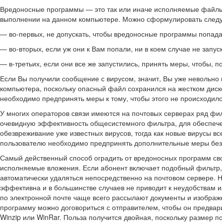
Вредоносные программы — это так или иначе исполняемые файлы 
выполнении на данном компьютере. Можно сформулировать следую
— во-первых, не допускать, чтобы вредоносные программы попад
— во-вторых, если уж они к Вам попали, ни в коем случае не запус
— в-третьих, если они все же запустились, принять меры, чтобы, 
Если Вы получили сообщение с вирусом, значит, Вы уже невольно
компьютера, поскольку опасный файл сохранился на жестком диске.
необходимо предпринять меры к тому, чтобы этого не происходило
У многих операторов связи имеются на почтовых серверах ряд фи
очевидную эффективность общесистемного фильтра, для обеспечени
обезвреживание уже известных вирусов, тогда как новые вирусы в
пользователю необходимо предпринять дополнительные меры без
Самый действенный способ оградить от вредоносных программ св
исполняемые вложения. Если абонент включает подобный фильтр
автоматически удаляться непосредственно на почтовом сервере. 
эффективна и в большинстве случаев не приводит к неудобствам и
по электронной почте чаще всего рассылают документы и изображе
программу можно договориться с отправителем, чтобы он предвар
Winzip или WinRar. Польза получится двойная, поскольку размер