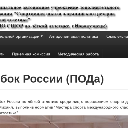
тельной организации
Антидопинговая политика
Комплексна
уги
Приемная комиссия
Методическая работа
убок России (ПОДа)
бок России по лёгкой атлетике среди лиц с поражением опорно-
 Михаил, выполнив норматив "Мастера спорта международного кла
атлетике".