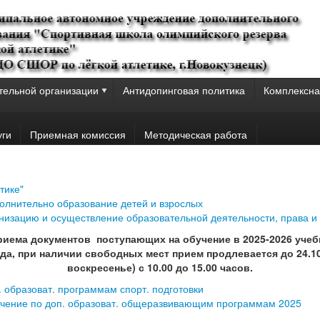
тельной организации
Антидопинговая политика
Комплексна
уги
Приемная комиссия
Методическая работа
тике"
полнительно образование детей и взрослых
изацию и осуществление образовательной деятельности, права и
риема документов поступающих на обучение в 2025-2026 учеб
года, при наличии свободных мест прием продлевается до 24.1
воскресенье) с 10.00 до 15.00 часов.
 образоват. программам спорт. подготовки
учение по доп. образоват. общеразвивающим программам 2025