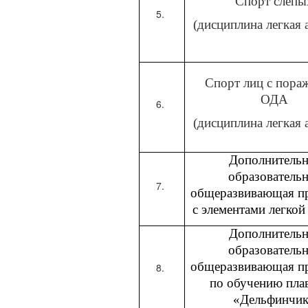
Спорт слепы
(дисциплина легкая 
Спорт лиц с пора
ОДА
(дисциплина легкая 
Дополнительн
образователь
общеразвивающая п
с элементами легкой
Дополнительн
образователь
общеразвивающая п
по обучению пла
«Дельфинчи