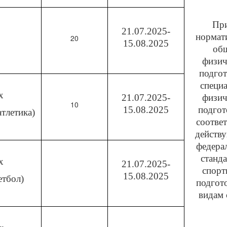
Пр
21.07.2025-
нормат
20
15.08.2025
об
физич
подгот
специ
х
21.07.2025-
физич
10
15.08.2025
подгот
атлетика)
соответ
действ
федера
станд
х
21.07.2025-
спорт
15.08.2025
етбол)
подгот
видам 