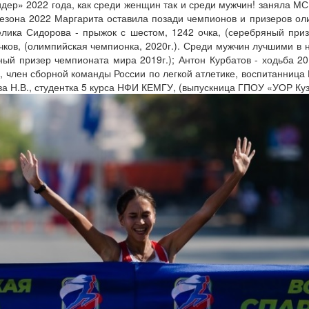
дер» 2022 года, как среди женщин так и среди мужчин! заняла М
 сезона 2022 Маргарита оставила позади чемпионов и призеров ол
лика Сидорова - прыжок с шестом, 1242 очка, (серебряный призе
чков, (олимпийская чемпионка, 2020г.). Среди мужчин лучшими в
ный призер чемпионата мира 2019г.); Антон Курбатов - ходьба 2
а, член сборной команды России по легкой атлетике, воспитанни
ва Н.В., студентка 5 курса НФИ КЕМГУ, (выпускница ГПОУ «УОР Куз