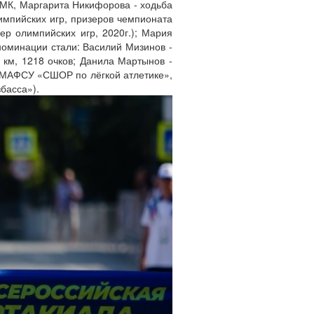
СМК, Маргарита Никифорова - ходьба
импийских игр, призеров чемпионата
р олимпийских игр, 2020г.); Мария
 номинации стали: Василий Мизинов -
0 км, 1218 очков; Данила Мартынов -
ца МАФСУ «СШОР по лёгкой атлетике»,
басса»).