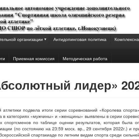
тельной организации
Антидопинговая политика
Комплексна
уги
Приемная комиссия
Методическая работа
«Абсолютный лидер» 202
й атлетики подвела итоги серии соревнований «Королева спорт
на в категориях «мужчины» и «женщины» выявлены в серии соревн
их спортсменов по таблице оценки результатов, которая была 
ации (по состоянию на 23:59 моск. вр., 29 сентября 2022г.) и 
 Всероссийской спартакиаде по летним видам спорта среди сильн