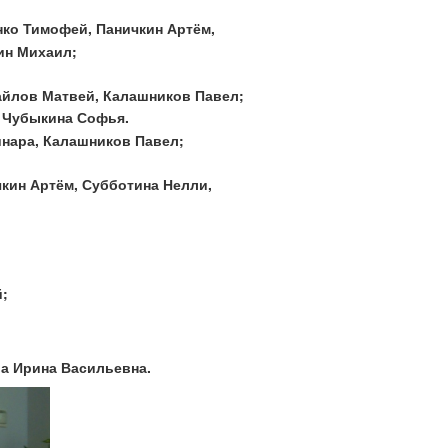
нко Тимофей, Паничкин Артём,
ин Михаил;
айлов Матвей, Калашников Павел;
- Чубыкина Софья.
инара, Калашников Павел;
чкин Артём, Субботина Нелли,
;
а Ирина Васильевна.