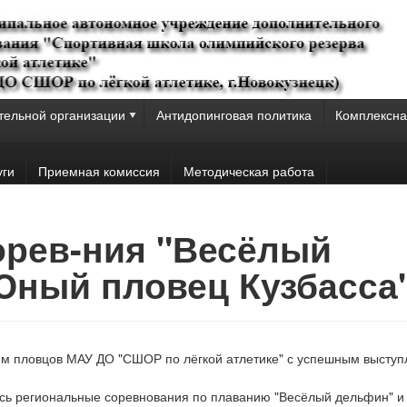
тельной организации
Антидопинговая политика
Комплексна
уги
Приемная комиссия
Методическая работа
Сорев-ния "Весёлый
Юный пловец Кузбасса
м пловцов МАУ ДО "СШОР по лёгкой атлетике" с успешным высту
ись региональные соревнования по плаванию "Весёлый дельфин" и 