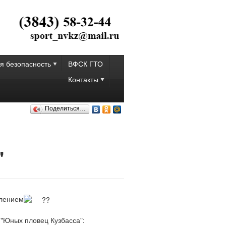
я безопасность
ВФСК ГТО
Контакты
Поделиться…
"
плением
"Юных пловец Кузбасса":