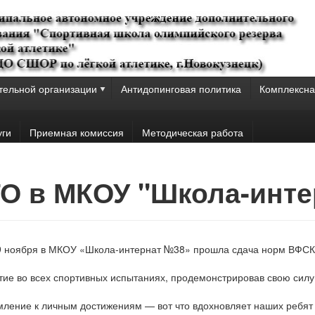
тельной организации
Антидопинговая политика
Комплексна
уги
Приемная комиссия
Методическая работа
ГТО в МКОУ "Школа-инт
9 ноября в МКОУ «Школа-интернат №38» прошла сдача норм ВФСК
ие во всех спортивных испытаниях, продемонстрировав свою силу
мление к личным достижениям — вот что вдохновляет наших ребят