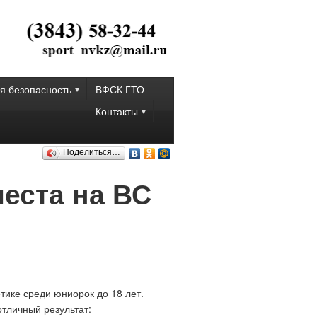
я безопасность
ВФСК ГТО
Контакты
Поделиться…
места на ВС
тике среди юниорок до 18 лет.
отличный результат: