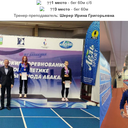
1 место
-
бег 60м с/б
3 место
- бег 60м
Тренер-преподаватель:
Шерер Ирина Григорьевна