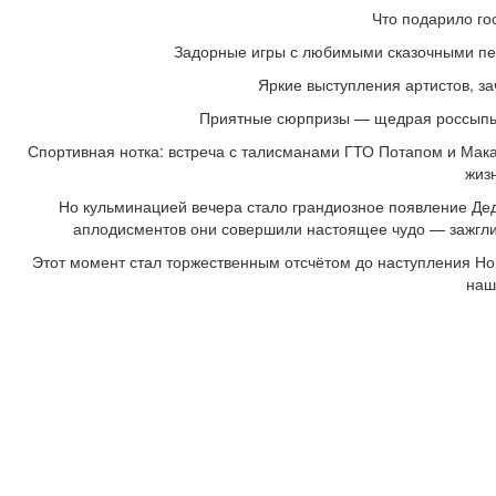
Что подарило го
Задорные игры с любимыми сказочными пер
Яркие выступления артистов, з
Приятные сюрпризы — щедрая россыпь к
Спортивная нотка: встреча с талисманами ГТО Потапом и Мака
жиз
Но кульминацией вечера стало грандиозное появление Дед
аплодисментов они совершили настоящее чудо — зажгли 
Этот момент стал торжественным отсчётом до наступления Но
наш